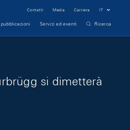
Meta Navigation
Contatti
Media
Carriera
IT
 pubblicazioni
Servizi ed eventi
Ricerca
urbrügg si dimetterà