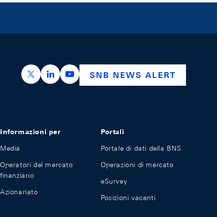
https://x.com/snb_bns
https://ch.linkedin.com/company/swiss-nation
https://www.youtube.com/@swissnation
SNB NEWS ALERT
Informazioni per
Portali
Media
Portale di dati della BNS
Operatori del mercato
Operazioni di mercato
finanziario
eSurvey
Azionariato
Posizioni vacanti