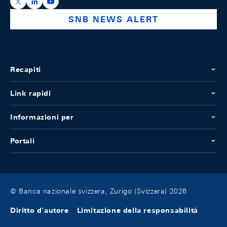
https://x.com/snb_bns
https://ch.linkedin.com/company/swiss-national-ba
https://www.youtube.com/@swissnationalbank
SNB NEWS ALERT
Recapiti
Link rapidi
Informazioni per
Portali
© Banca nazionale svizzera, Zurigo (Svizzera) 2026
Diritto d'autore
Limitazione della responsabilità