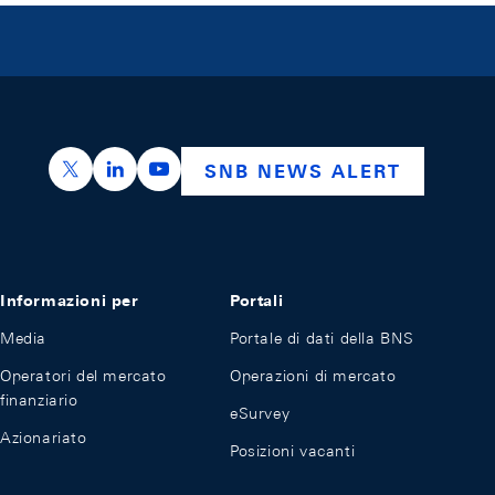
https://x.com/snb_bns
https://ch.linkedin.com/company/swiss-nation
https://www.youtube.com/@swissnation
SNB NEWS ALERT
Informazioni per
Portali
Media
Portale di dati della BNS
Operatori del mercato
Operazioni di mercato
finanziario
eSurvey
Azionariato
Posizioni vacanti