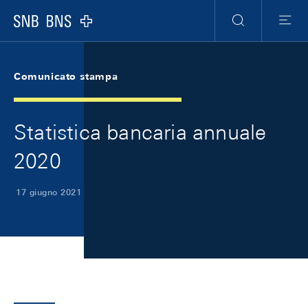
Skip Links Navigation
Header
Meta Navigation
Logo
Ricerca
Menu
Comunicato stampa
Statistica bancaria annuale
2020
17 giugno 2021