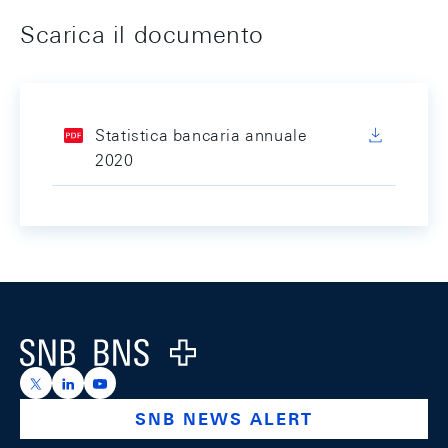
Scarica il documento
Statistica bancaria annuale
2020
Footer
Logo
https://x.com/snb_bns
https://ch.linkedin.com/company/swiss-national-ba
https://www.youtube.com/@swissnationalbank
SNB NEWS ALERT