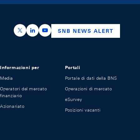
https://x.com/snb_bns
https://ch.linkedin.com/company/swiss-nation
https://www.youtube.com/@swissnation
SNB NEWS ALERT
Informazioni per
Portali
Media
Portale di dati della BNS
Operatori del mercato
Operazioni di mercato
finanziario
eSurvey
Azionariato
Posizioni vacanti