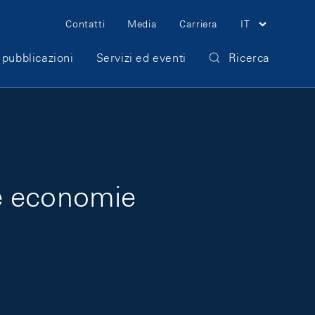
Meta Navigation
Contatti
Media
Carriera
IT
 pubblicazioni
Servizi ed eventi
Ricerca
le economie