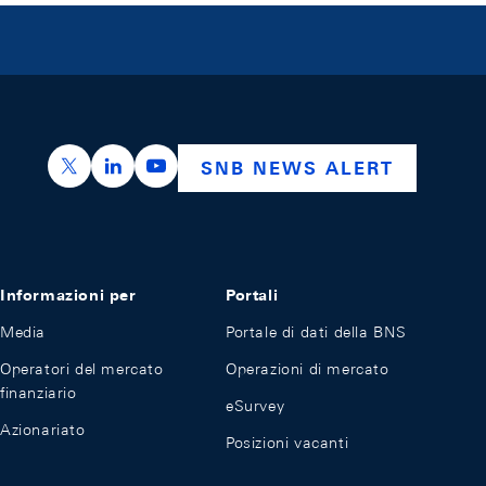
https://x.com/snb_bns
https://ch.linkedin.com/company/swiss-nation
https://www.youtube.com/@swissnation
SNB NEWS ALERT
Informazioni per
Portali
Media
Portale di dati della BNS
Operatori del mercato
Operazioni di mercato
finanziario
eSurvey
Azionariato
Posizioni vacanti