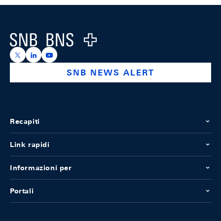
Footer
Logo
https://x.com/snb_bns
https://ch.linkedin.com/company/swiss-national-ba
https://www.youtube.com/@swissnationalbank
SNB NEWS ALERT
Recapiti
Link rapidi
Informazioni per
Portali