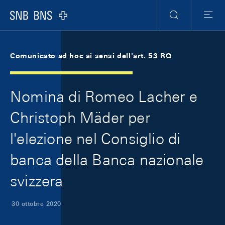
Skip Links Navigation
Header
Meta Navigation
Logo
Ricerca
Menu
Comunicato ad hoc ai sensi dell'art. 53 RQ
Nomina di Romeo Lacher e
Christoph Mäder per
l'elezione nel Consiglio di
banca della Banca nazionale
svizzera
30 ottobre 2020