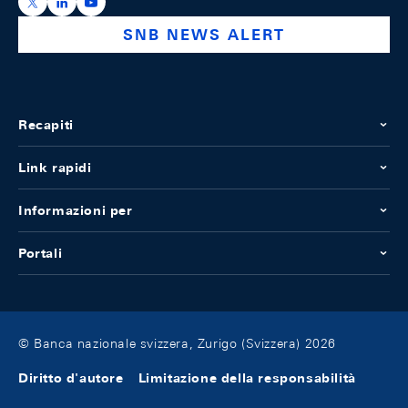
https://x.com/snb_bns
https://ch.linkedin.com/company/swiss-national-ba
https://www.youtube.com/@swissnationalbank
SNB NEWS ALERT
Recapiti
Link rapidi
Informazioni per
Portali
© Banca nazionale svizzera, Zurigo (Svizzera) 2026
Diritto d'autore
Limitazione della responsabilità