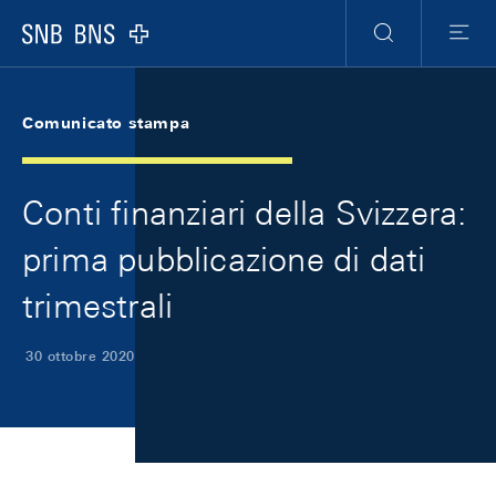
Skip Links Navigation
Header
Meta Navigation
Logo
Ricerca
Menu
Comunicato stampa
Conti finanziari della Svizzera:
prima pubblicazione di dati
trimestrali
30 ottobre 2020