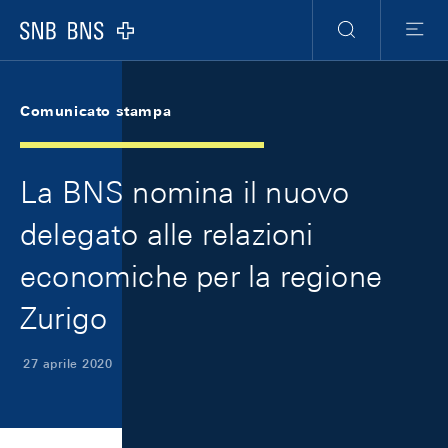
Skip Links Navigation
Header
Meta Navigation
Logo
Ricerca
Menu
Comunicato stampa
La BNS nomina il nuovo
delegato alle relazioni
economiche per la regione
Zurigo
27 aprile 2020