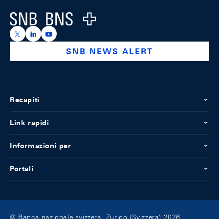
Logo
https://x.com/snb_bns
https://ch.linkedin.com/company/swiss-national-ba
https://www.youtube.com/@swissnationalbank
SNB NEWS ALERT
Recapiti
Link rapidi
Informazioni per
Portali
© Banca nazionale svizzera, Zurigo (Svizzera) 2026