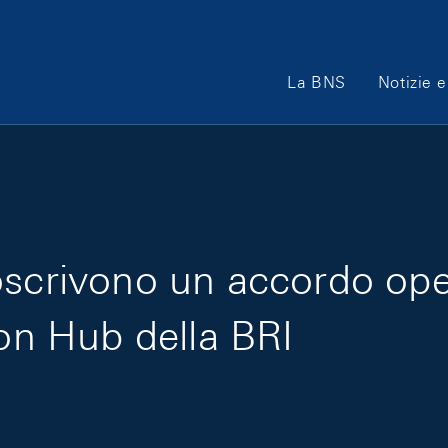
Main Navigation
La BNS
Notizie e
scrivono un accordo oper
ion Hub della BRI