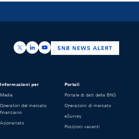
https://x.com/snb_bns
https://ch.linkedin.com/company/swiss-nation
https://www.youtube.com/@swissnation
SNB NEWS ALERT
Informazioni per
Portali
Media
Portale di dati della BNS
Operatori del mercato
Operazioni di mercato
finanziario
eSurvey
Azionariato
Posizioni vacanti