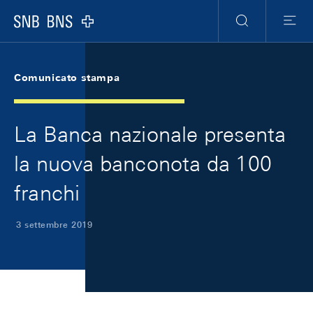
Skip Links Navigation
Header
Meta Navigation
Logo
Ricerca
Menu
Comunicato stampa
La Banca nazionale presenta
la nuova banconota da 100
franchi
3 settembre 2019