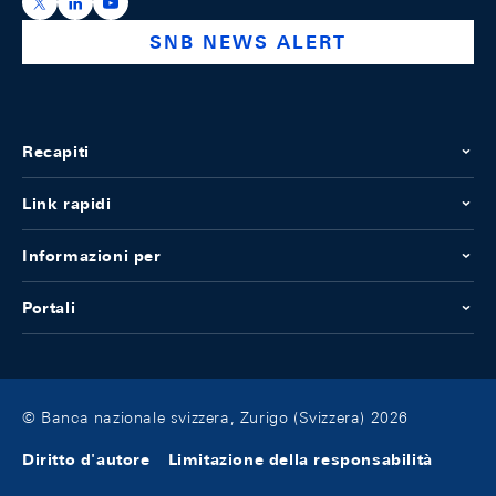
https://x.com/snb_bns
https://ch.linkedin.com/company/swiss-national-ba
https://www.youtube.com/@swissnationalbank
SNB NEWS ALERT
Recapiti
Link rapidi
Informazioni per
Portali
© Banca nazionale svizzera, Zurigo (Svizzera) 2026
Diritto d'autore
Limitazione della responsabilità