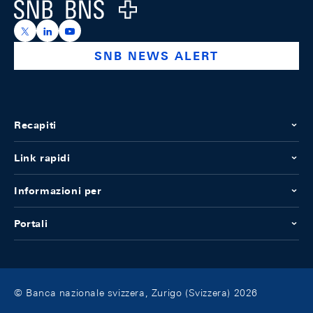
Logo
https://x.com/snb_bns
https://ch.linkedin.com/company/swiss-national-ba
https://www.youtube.com/@swissnationalbank
SNB NEWS ALERT
Recapiti
Link rapidi
Informazioni per
Portali
© Banca nazionale svizzera, Zurigo (Svizzera) 2026