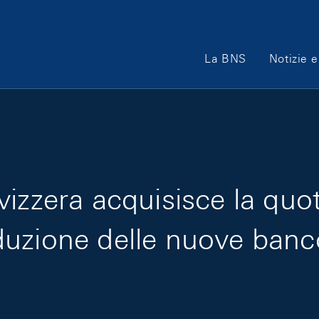
Main Navigation
La BNS
Notizie e
vizzera acquisisce la quo
duzione delle nuove ban