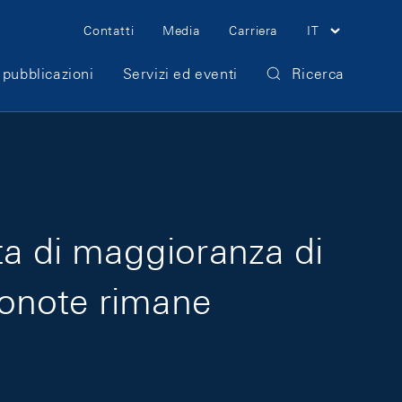
Meta Navigation
Contatti
Media
Carriera
IT
 pubblicazioni
Servizi ed eventi
Ricerca
ta di maggioranza di
conote rimane