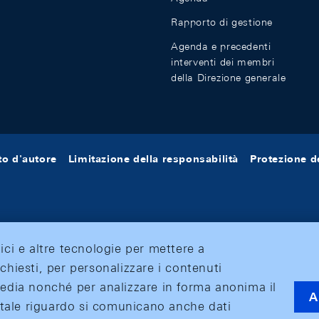
Rapporto di gestione
Agenda e precedenti
interventi dei membri
della Direzione generale
tto d'autore
Limitazione della responsabilità
Protezione de
tici e altre tecnologie per mettere a
ichiesti, per personalizzare i contenuti
 media nonché per analizzare in forma anonima il
A
 A tale riguardo si comunicano anche dati