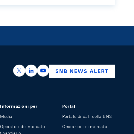
https://x.com/snb_bns
https://ch.linkedin.com/company/swiss-nation
https://www.youtube.com/@swissnation
SNB NEWS ALERT
Informazioni per
Portali
Media
Portale di dati della BNS
Operatori del mercato
Operazioni di mercato
finanziario