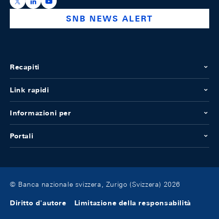
https://x.com/snb_bns
https://ch.linkedin.com/company/swiss-national-ba
https://www.youtube.com/@swissnationalbank
SNB NEWS ALERT
Recapiti
Link rapidi
Informazioni per
Portali
© Banca nazionale svizzera, Zurigo (Svizzera) 2026
Diritto d'autore
Limitazione della responsabilità