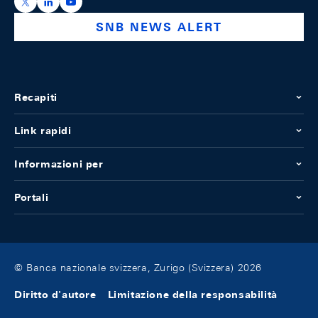
https://x.com/snb_bns
https://ch.linkedin.com/company/swiss-national-ba
https://www.youtube.com/@swissnationalbank
SNB NEWS ALERT
Recapiti
Link rapidi
Informazioni per
Portali
© Banca nazionale svizzera, Zurigo (Svizzera) 2026
Diritto d'autore
Limitazione della responsabilità