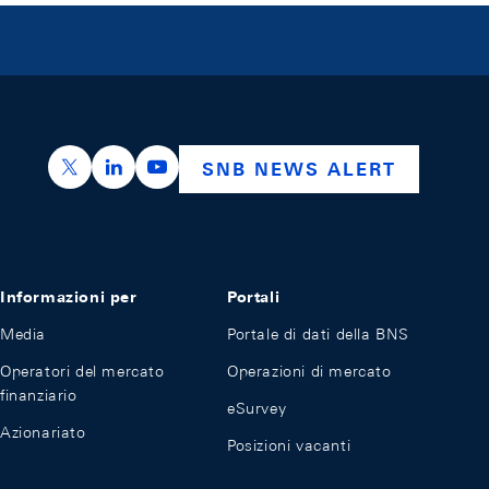
https://x.com/snb_bns
https://ch.linkedin.com/company/swiss-nation
https://www.youtube.com/@swissnation
SNB NEWS ALERT
Informazioni per
Portali
Media
Portale di dati della BNS
Operatori del mercato
Operazioni di mercato
finanziario
eSurvey
Azionariato
Posizioni vacanti