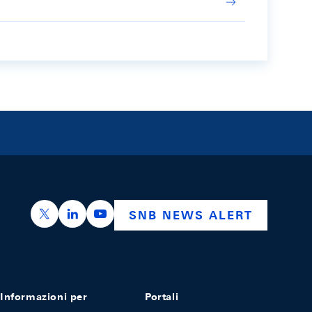
https://x.com/snb_bns
https://ch.linkedin.com/company/swiss-nation
https://www.youtube.com/@swissnation
SNB NEWS ALERT
Informazioni per
Portali