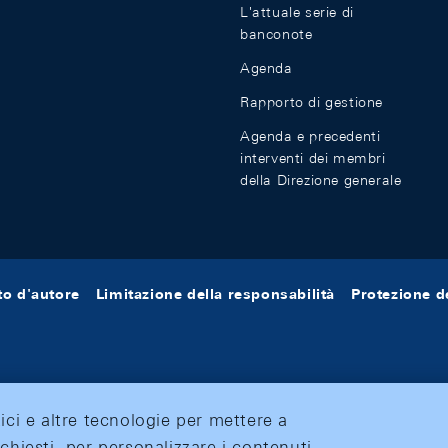
L'attuale serie di
banconote
Agenda
Rapporto di gestione
Agenda e precedenti
interventi dei membri
della Direzione generale
tto d'autore
Limitazione della responsabilità
Protezione de
tici e altre tecnologie per mettere a
ichiesti, per personalizzare i contenuti