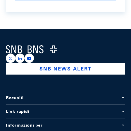
Footer
Logo
https://x.com/snb_bns
https://ch.linkedin.com/company/swiss-national-ba
https://www.youtube.com/@swissnationalbank
SNB NEWS ALERT
Recapiti
Link rapidi
Informazioni per