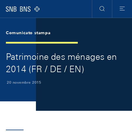
Skip Links Navigation
Header
Meta Navigation
Logo
Ricerca
Menu
Comunicato stampa
Patrimoine des ménages en
2014 (FR / DE / EN)
20 novembre 2015