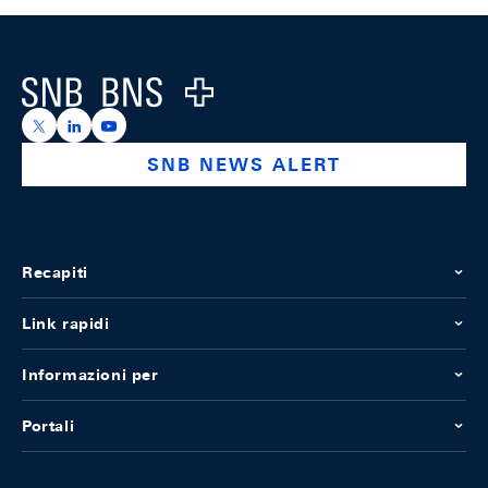
Footer
Logo
https://x.com/snb_bns
https://ch.linkedin.com/company/swiss-national-ba
https://www.youtube.com/@swissnationalbank
SNB NEWS ALERT
Recapiti
Link rapidi
Informazioni per
Portali