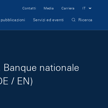
Meta Navigation
Contatti
Media
Carriera
IT
 pubblicazioni
Servizi ed eventi
Ricerca
la Banque nationale
DE / EN)