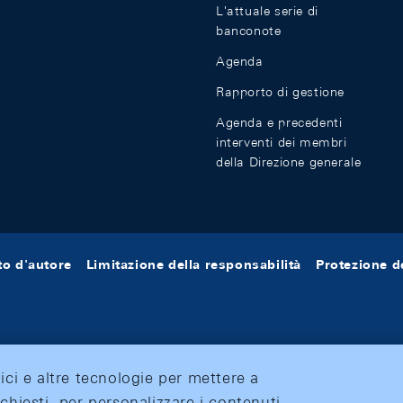
L'attuale serie di
banconote
Agenda
Rapporto di gestione
Agenda e precedenti
interventi dei membri
della Direzione generale
tto d'autore
Limitazione della responsabilità
Protezione de
tici e altre tecnologie per mettere a
ichiesti, per personalizzare i contenuti