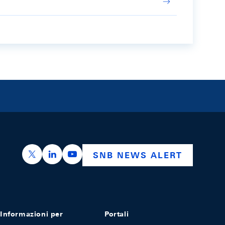
https://x.com/snb_bns
https://ch.linkedin.com/company/swiss-nation
https://www.youtube.com/@swissnation
SNB NEWS ALERT
Informazioni per
Portali