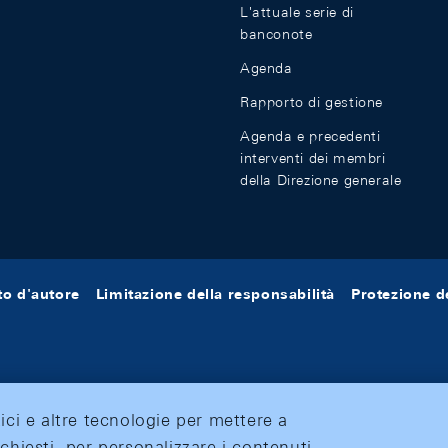
L'attuale serie di
banconote
Agenda
Rapporto di gestione
Agenda e precedenti
interventi dei membri
della Direzione generale
tto d'autore
Limitazione della responsabilità
Protezione de
tici e altre tecnologie per mettere a
ichiesti, per personalizzare i contenuti