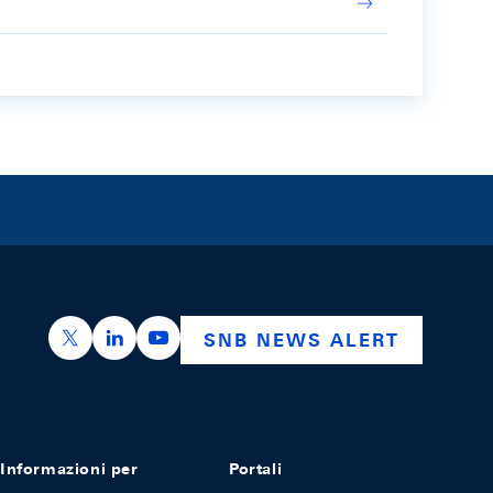
https://x.com/snb_bns
https://ch.linkedin.com/company/swiss-nation
https://www.youtube.com/@swissnation
SNB NEWS ALERT
Informazioni per
Portali