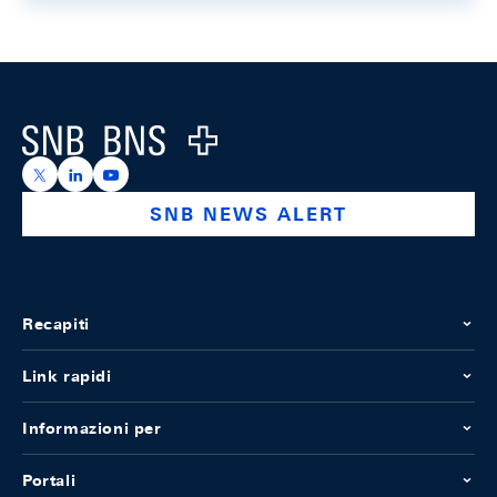
Footer
Logo
https://x.com/snb_bns
https://ch.linkedin.com/company/swiss-national-ba
https://www.youtube.com/@swissnationalbank
SNB NEWS ALERT
Recapiti
Link rapidi
Informazioni per
Portali