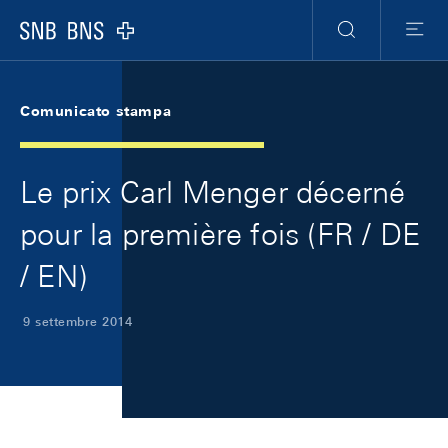
Skip Links Navigation
Header
Meta Navigation
Logo
Ricerca
Menu
Comunicato stampa
Le prix Carl Menger décerné
pour la première fois (FR / DE
/ EN)
9 settembre 2014