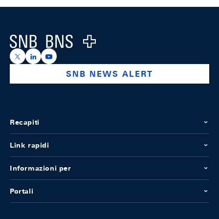
Footer
Logo
https://x.com/snb_bns
https://ch.linkedin.com/company/swiss-national-ba
https://www.youtube.com/@swissnationalbank
SNB NEWS ALERT
Recapiti
Link rapidi
Informazioni per
Portali