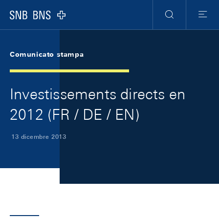
Skip Links Navigation
Header
Meta Navigation
Logo
Ricerca
Menu
Comunicato stampa
Investissements directs en
2012 (FR / DE / EN)
13 dicembre 2013