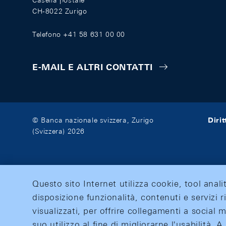
Casella postale
CH-8022 Zurigo
Telefono +41 58 631 00 00
E-MAIL E ALTRI CONTATTI
Diri
© Banca nazionale svizzera, Zurigo
(Svizzera) 2026
Questo sito Internet utilizza cookie, tool anali
disposizione funzionalità, contenuti e servizi r
visualizzati, per offrire collegamenti a social
suo utilizzo al fine di migliorarne l'usabilità.