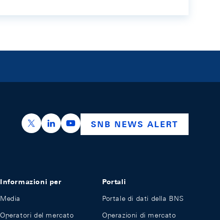
https://x.com/snb_bns
https://ch.linkedin.com/company/swiss-nation
https://www.youtube.com/@swissnation
SNB NEWS ALERT
Informazioni per
Portali
Media
Portale di dati della BNS
Operatori del mercato
Operazioni di mercato