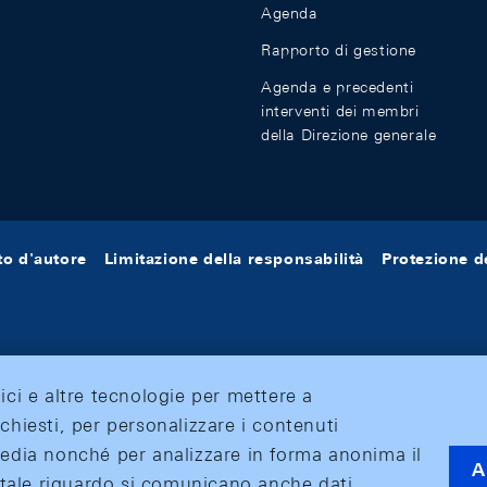
Agenda
Rapporto di gestione
Agenda e precedenti
interventi dei membri
della Direzione generale
tto d'autore
Limitazione della responsabilità
Protezione de
tici e altre tecnologie per mettere a
ichiesti, per personalizzare i contenuti
 media nonché per analizzare in forma anonima il
A
 A tale riguardo si comunicano anche dati