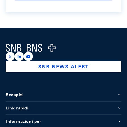
Footer
Logo
https://x.com/snb_bns
https://ch.linkedin.com/company/swiss-national-ba
https://www.youtube.com/@swissnationalbank
SNB NEWS ALERT
Recapiti
Link rapidi
Informazioni per