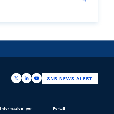
https://x.com/snb_bns
https://ch.linkedin.com/company/swiss-nation
https://www.youtube.com/@swissnation
SNB NEWS ALERT
Informazioni per
Portali