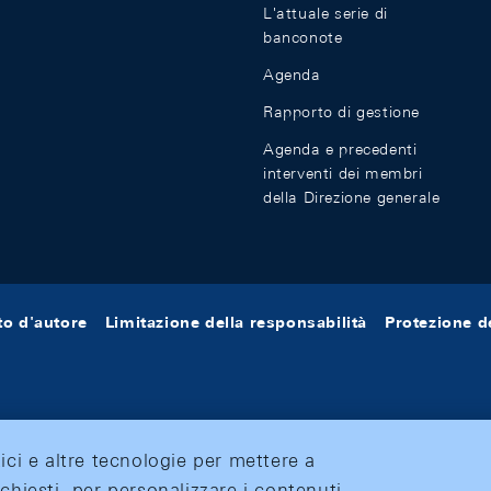
L'attuale serie di
banconote
Agenda
Rapporto di gestione
Agenda e precedenti
interventi dei membri
della Direzione generale
tto d'autore
Limitazione della responsabilità
Protezione de
tici e altre tecnologie per mettere a
ichiesti, per personalizzare i contenuti