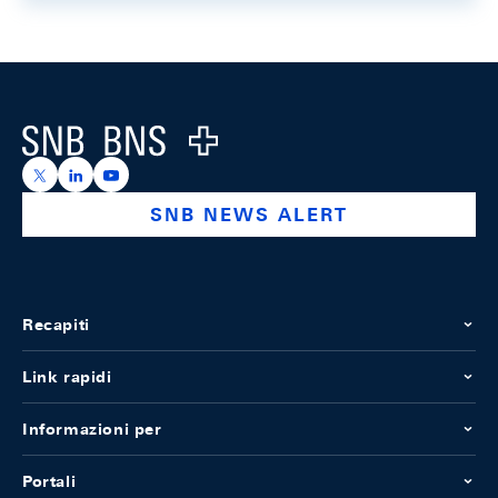
Footer
Logo
https://x.com/snb_bns
https://ch.linkedin.com/company/swiss-national-ba
https://www.youtube.com/@swissnationalbank
SNB NEWS ALERT
Recapiti
Link rapidi
Informazioni per
Portali