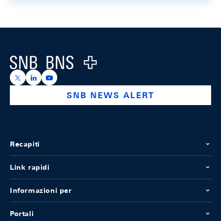
Footer
Logo
https://x.com/snb_bns
https://ch.linkedin.com/company/swiss-national-ba
https://www.youtube.com/@swissnationalbank
SNB NEWS ALERT
Recapiti
Link rapidi
Informazioni per
Portali