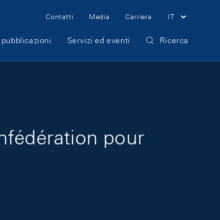
Meta Navigation
Contatti
Media
Carriera
IT
 pubblicazioni
Servizi ed eventi
Ricerca
nfédération pour