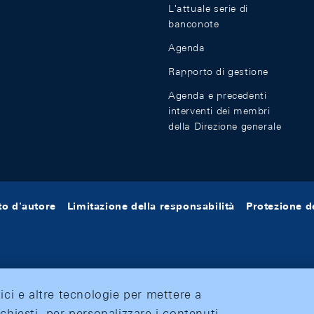
L'attuale serie di
banconote
Agenda
Rapporto di gestione
Agenda e precedenti
interventi dei membri
della Direzione generale
tto d'autore
Limitazione della responsabilità
Protezione de
tici e altre tecnologie per mettere a
ichiesti, per personalizzare i contenuti