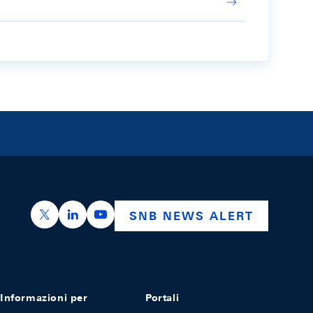
https://x.com/snb_bns
https://ch.linkedin.com/company/swiss-nation
https://www.youtube.com/@swissnation
SNB NEWS ALERT
Informazioni per
Portali