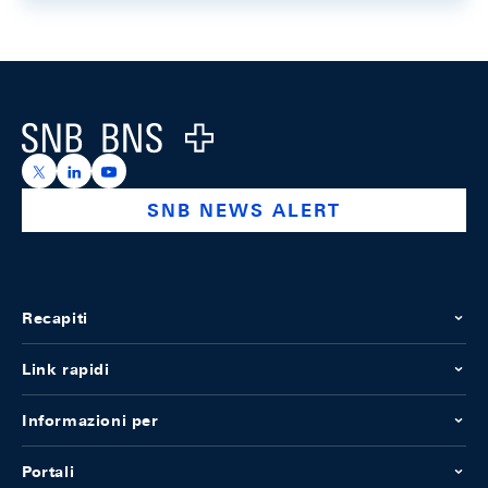
Footer
Logo
https://x.com/snb_bns
https://ch.linkedin.com/company/swiss-national-ba
https://www.youtube.com/@swissnationalbank
SNB NEWS ALERT
Recapiti
Link rapidi
Informazioni per
Portali