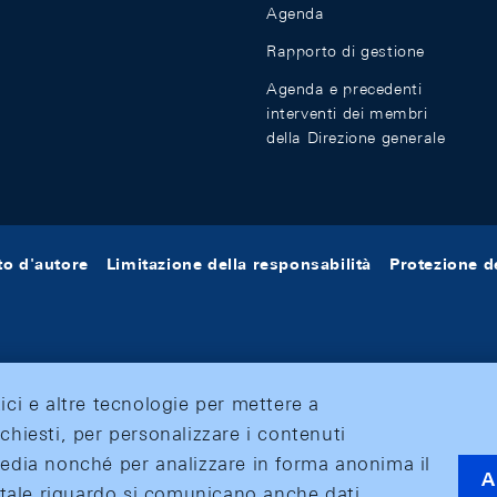
Agenda
Rapporto di gestione
Agenda e precedenti
interventi dei membri
della Direzione generale
tto d'autore
Limitazione della responsabilità
Protezione de
tici e altre tecnologie per mettere a
ichiesti, per personalizzare i contenuti
 media nonché per analizzare in forma anonima il
A
 A tale riguardo si comunicano anche dati