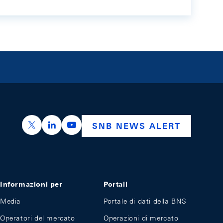
https://x.com/snb_bns
https://ch.linkedin.com/company/swiss-nation
https://www.youtube.com/@swissnation
SNB NEWS ALERT
Informazioni per
Portali
Media
Portale di dati della BNS
Operatori del mercato
Operazioni di mercato