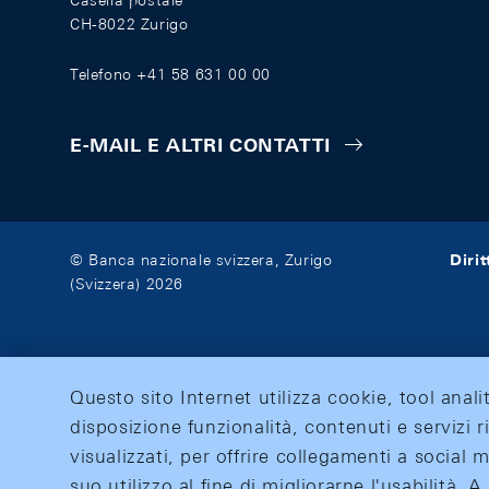
Casella postale
CH-8022 Zurigo
Telefono +41 58 631 00 00
E-MAIL E ALTRI CONTATTI
Diri
© Banca nazionale svizzera, Zurigo
(Svizzera) 2026
Questo sito Internet utilizza cookie, tool anali
disposizione funzionalità, contenuti e servizi r
visualizzati, per offrire collegamenti a social
suo utilizzo al fine di migliorarne l'usabilità.