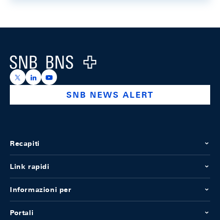
Footer
Logo
https://x.com/snb_bns
https://ch.linkedin.com/company/swiss-national-ba
https://www.youtube.com/@swissnationalbank
SNB NEWS ALERT
Recapiti
Link rapidi
Informazioni per
Portali