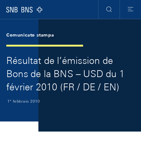
Skip Links Navigation
Header
Meta Navigation
Logo
Ricerca
Menu
Comunicato stampa
Résultat de l’émission de
Bons de la BNS – USD du 1
février 2010 (FR / DE / EN)
1º febbraio 2010