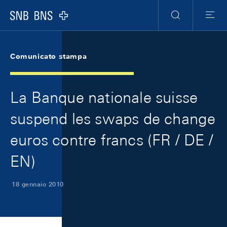
Skip Links Navigation
Header
Meta Navigation
Logo
Ricerca
Menu
Comunicato stampa
La Banque nationale suisse
suspend les swaps de change
euros contre francs (FR / DE /
EN)
18 gennaio 2010