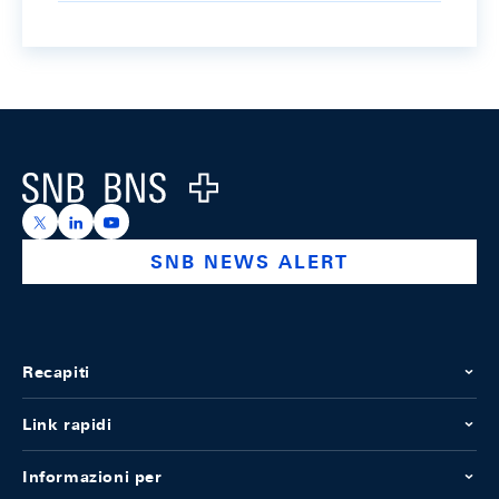
Footer
Logo
https://x.com/snb_bns
https://ch.linkedin.com/company/swiss-national-ba
https://www.youtube.com/@swissnationalbank
SNB NEWS ALERT
Recapiti
Link rapidi
Informazioni per