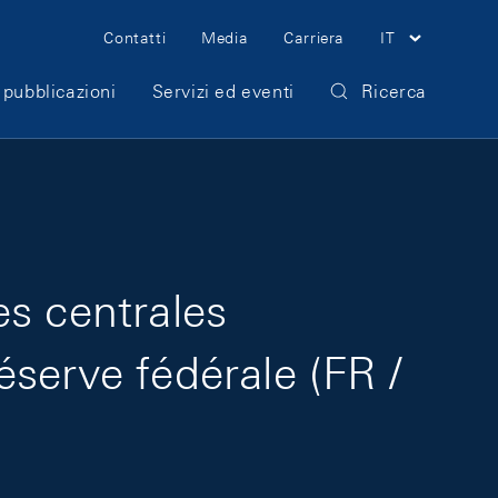
Meta Navigation
Contatti
Media
Carriera
IT
 pubblicazioni
Servizi ed eventi
Ricerca
es centrales
serve fédérale (FR /