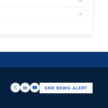
https://x.com/snb_bns
https://ch.linkedin.com/company/swiss-nation
https://www.youtube.com/@swissnation
SNB NEWS ALERT