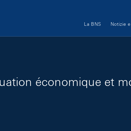
Main Navigation
La BNS
Notizie e
ituation économique et mo