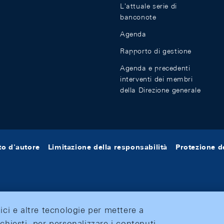
L'attuale serie di
banconote
Agenda
Rapporto di gestione
Agenda e precedenti
interventi dei membri
della Direzione generale
tto d'autore
Limitazione della responsabilità
Protezione de
tici e altre tecnologie per mettere a
ichiesti, per personalizzare i contenuti