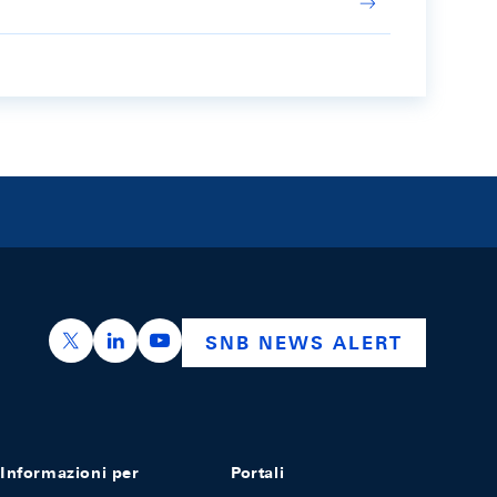
https://x.com/snb_bns
https://ch.linkedin.com/company/swiss-nation
https://www.youtube.com/@swissnation
SNB NEWS ALERT
Informazioni per
Portali