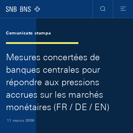
Skip Links Navigation
Header
Meta Navigation
Logo
Ricerca
Menu
Comunicato stampa
Mesures concertées de
banques centrales pour
répondre aux pressions
accrues sur les marchés
monétaires (FR / DE / EN)
11 marzo 2008