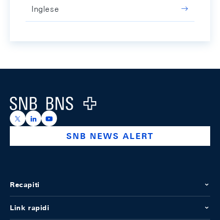
Inglese
Footer
Logo
https://x.com/snb_bns
https://ch.linkedin.com/company/swiss-national-ba
https://www.youtube.com/@swissnationalbank
SNB NEWS ALERT
Recapiti
Link rapidi