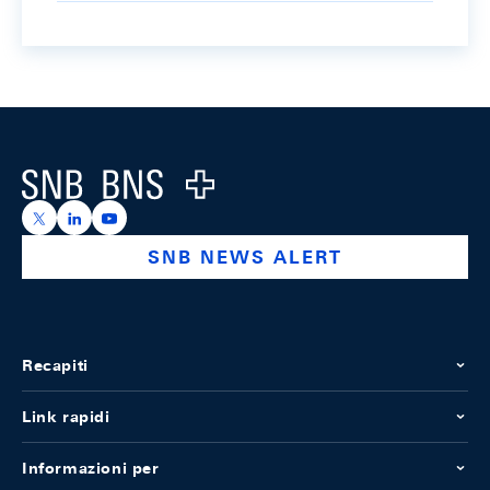
Footer
Logo
https://x.com/snb_bns
https://ch.linkedin.com/company/swiss-national-ba
https://www.youtube.com/@swissnationalbank
SNB NEWS ALERT
Recapiti
Link rapidi
Informazioni per