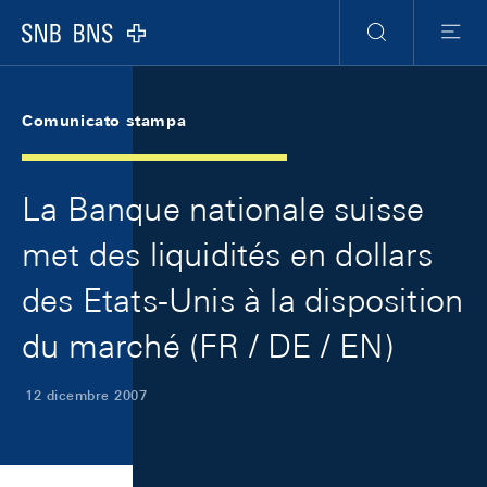
Skip Links Navigation
Header
Meta Navigation
Logo
Ricerca
Menu
Comunicato stampa
La Banque nationale suisse
met des liquidités en dollars
des Etats-Unis à la disposition
du marché (FR / DE / EN)
12 dicembre 2007