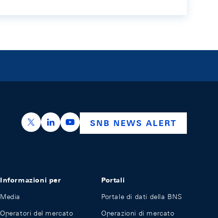
https://x.com/snb_bns
https://ch.linkedin.com/company/swiss-nation
https://www.youtube.com/@swissnation
SNB NEWS ALERT
Informazioni per
Portali
Media
Portale di dati della BNS
Operatori del mercato
Operazioni di mercato