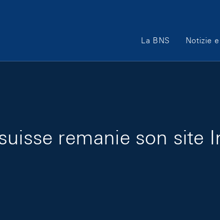
Main Navigation
La BNS
Notizie e
uisse remanie son site I