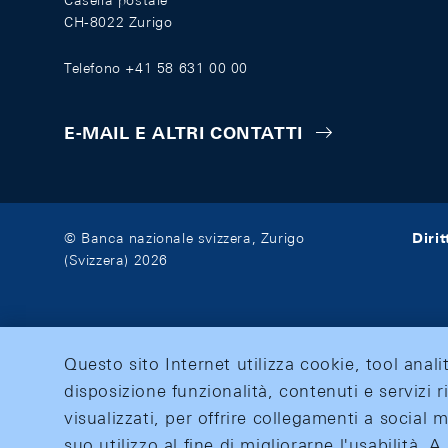
Casella postale
CH-8022 Zurigo
Telefono +41 58 631 00 00
E-MAIL E ALTRI CONTATTI
Diri
© Banca nazionale svizzera, Zurigo
(Svizzera) 2026
Questo sito Internet utilizza cookie, tool anali
disposizione funzionalità, contenuti e servizi r
visualizzati, per offrire collegamenti a social
suo utilizzo al fine di migliorarne l'usabilità.