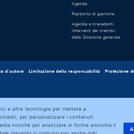
Agenda
Rapporto di gestione
Agenda e precedenti
interventi dei membri
della Direzione generale
tto d'autore
Limitazione della responsabilità
Protezione de
tici e altre tecnologie per mettere a
ichiesti, per personalizzare i contenuti
 media nonché per analizzare in forma anonima il
A
 A tale riguardo si comunicano anche dati