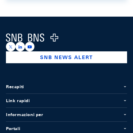
Footer
Logo
https://x.com/snb_bns
https://ch.linkedin.com/company/swiss-national-ba
https://www.youtube.com/@swissnationalbank
SNB NEWS ALERT
Recapiti
Link rapidi
Informazioni per
Portali