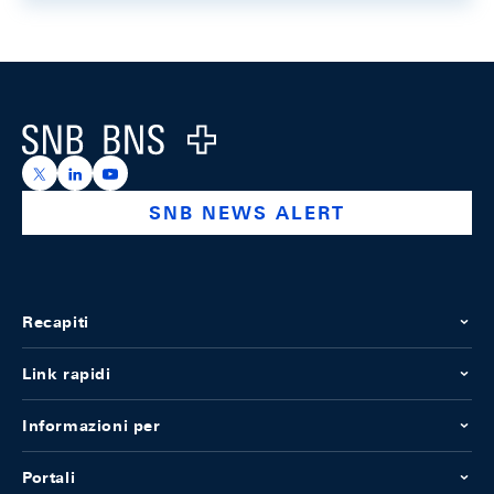
Footer
Logo
https://x.com/snb_bns
https://ch.linkedin.com/company/swiss-national-ba
https://www.youtube.com/@swissnationalbank
SNB NEWS ALERT
Recapiti
Link rapidi
Informazioni per
Portali