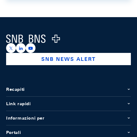
Footer
Logo
https://x.com/snb_bns
https://ch.linkedin.com/company/swiss-national-ba
https://www.youtube.com/@swissnationalbank
SNB NEWS ALERT
Recapiti
Link rapidi
Informazioni per
Portali