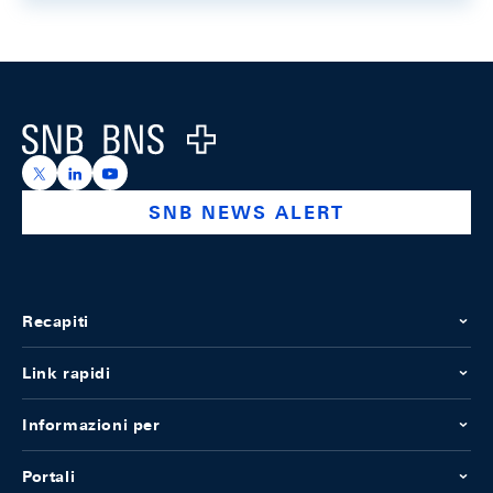
Footer
Logo
https://x.com/snb_bns
https://ch.linkedin.com/company/swiss-national-ba
https://www.youtube.com/@swissnationalbank
SNB NEWS ALERT
Recapiti
Link rapidi
Informazioni per
Portali