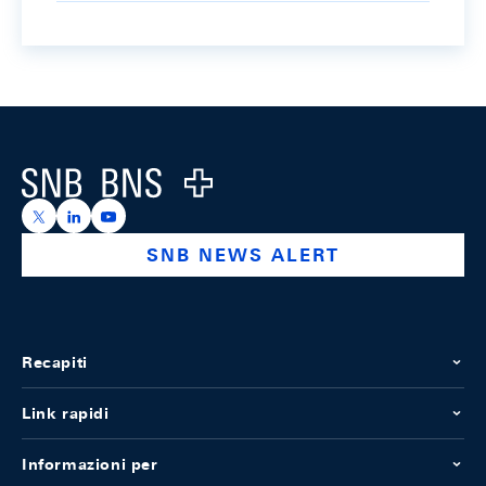
Footer
Logo
https://x.com/snb_bns
https://ch.linkedin.com/company/swiss-national-ba
https://www.youtube.com/@swissnationalbank
SNB NEWS ALERT
Recapiti
Link rapidi
Informazioni per