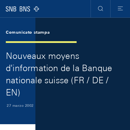
Skip Links Navigation
Header
Meta Navigation
Logo
Ricerca
Menu
Comunicato stampa
Nouveaux moyens
d'information de la Banque
nationale suisse (FR / DE /
EN)
27 marzo 2002