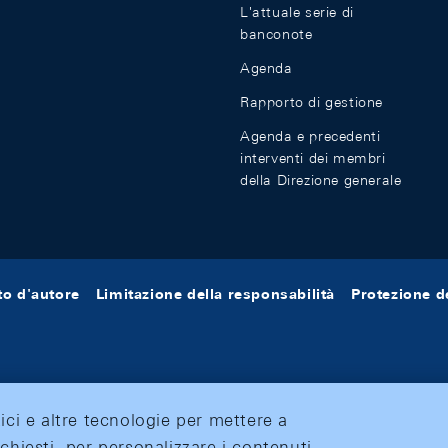
L'attuale serie di
banconote
Agenda
Rapporto di gestione
Agenda e precedenti
interventi dei membri
della Direzione generale
tto d'autore
Limitazione della responsabilità
Protezione de
tici e altre tecnologie per mettere a
ichiesti, per personalizzare i contenuti