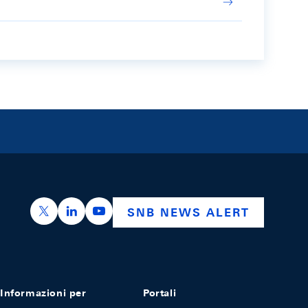
https://x.com/snb_bns
https://ch.linkedin.com/company/swiss-nation
https://www.youtube.com/@swissnation
SNB NEWS ALERT
Informazioni per
Portali