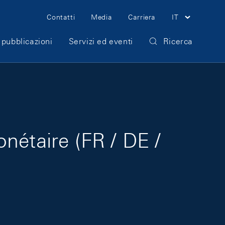
Meta Navigation
Contatti
Media
Carriera
IT
 pubblicazioni
Servizi ed eventi
Ricerca
nétaire (FR / DE /