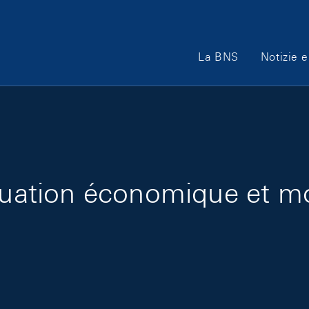
Main Navigation
La BNS
Notizie e
ituation économique et mo