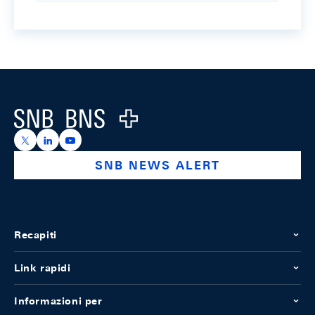
Footer
Logo
https://x.com/snb_bns
https://ch.linkedin.com/company/swiss-national-ba
https://www.youtube.com/@swissnationalbank
SNB NEWS ALERT
Recapiti
Link rapidi
Informazioni per