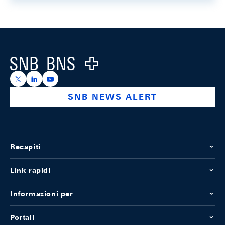
Footer
Logo
https://x.com/snb_bns
https://ch.linkedin.com/company/swiss-national-ba
https://www.youtube.com/@swissnationalbank
SNB NEWS ALERT
Recapiti
Link rapidi
Informazioni per
Portali