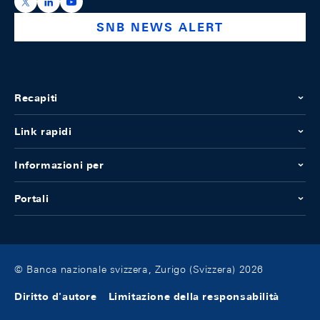
https://x.com/snb_bns
https://ch.linkedin.com/company/swiss-national-ba
https://www.youtube.com/@swissnationalbank
SNB NEWS ALERT
Recapiti
Link rapidi
Informazioni per
Portali
© Banca nazionale svizzera, Zurigo (Svizzera) 2026
Diritto d'autore
Limitazione della responsabilità