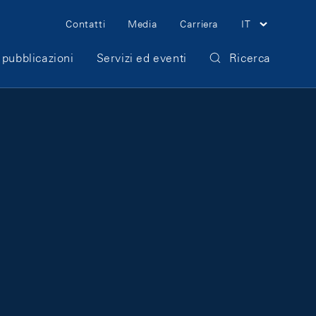
Meta Navigation
Contatti
Media
Carriera
IT
 pubblicazioni
Servizi ed eventi
Ricerca