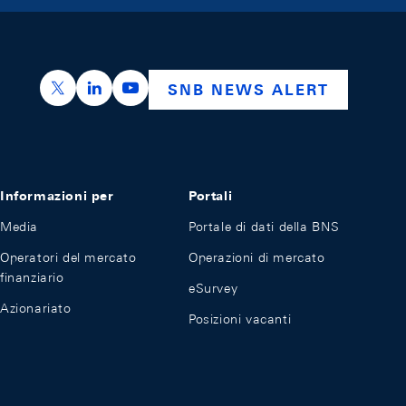
https://x.com/snb_bns
https://ch.linkedin.com/company/swiss-nation
https://www.youtube.com/@swissnation
SNB NEWS ALERT
Informazioni per
Portali
Media
Portale di dati della BNS
Operatori del mercato
Operazioni di mercato
finanziario
eSurvey
Azionariato
Posizioni vacanti