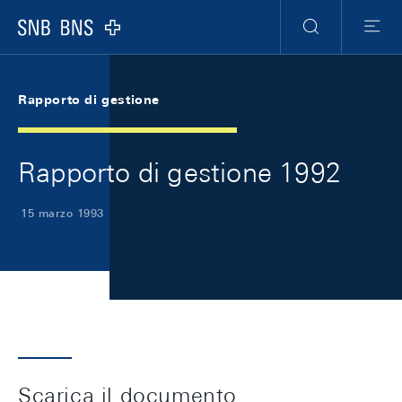
Skip Links Navigation
Header
Meta Navigation
Logo
Ricerca
Menu
Rapporto di gestione
Rapporto di gestione 1992
15 marzo 1993
Scarica il documento