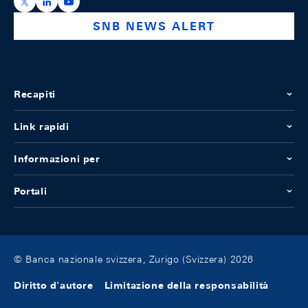
https://x.com/snb_bns
https://ch.linkedin.com/company/swiss-national-ba
https://www.youtube.com/@swissnationalbank
SNB NEWS ALERT
Recapiti
Link rapidi
Informazioni per
Portali
© Banca nazionale svizzera, Zurigo (Svizzera) 2026
Diritto d'autore
Limitazione della responsabilità