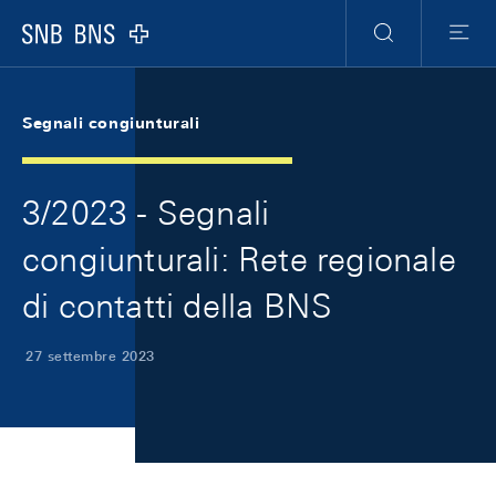
Skip Links Navigation
Header
Meta Navigation
Logo
Ricerca
Menu
Segnali congiunturali
3/2023 - Segnali
congiunturali: Rete regionale
di contatti della BNS
27 settembre 2023